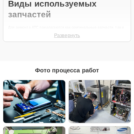
Виды используемых
запчастей
Для ремонта АТС предлагаются как оригинальные запчасти, так и
качественные аналоги. Клиенту предоставляется возможность
Развернуть
выбрать наиболее подходящий вариант, исходя из его
требований и бюджета.
Как определиться с выбором запчастей:
Для длительной эксплуатации и надежной
работы устройства рекомендуется использовать
Фото процесса работ
оригинальные комплектующие, особенно если
оборудование активно используется.
Если планируется модернизация системы в
ближайшее время или требуется более
экономичный вариант ремонта, качественные
аналоги станут разумным выбором.
В любом случае, все используемые в ремонте запчасти проходят
строгий контроль качества, что гарантирует долговечность и
надежность оборудования после ремонта.