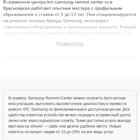
В сервисном центре krn.samsung-remont-center.ru в
Красноярске работают опытные мастера с профильным
образованием и стажем от 5 до 12 лет. Они специализируются
на ремонте техники бренда Samsung, используют
современное оборудование и оригинальные запчасти. Каждый
инженер регулярно проходит обучение и сертификацию, что
позволяет быстро и точноdiagnostikировать поломки и
Развернуть
восстанавливать технику с сохранением гарантии до 3 лет.
Наши мастера решают сложные случаи: от замены матриц и
материнских плат до ремонта после залития и восстановления
данных. Благодаря высокой квалификации и ответственному
подходу клиенты получают быстрый, качественный ремонт и
понятные объяснения по результатам диагностики.
В сервисе Samsung-Remont-Center можно получить бесплатную
консультацию, выполнить высокоточную диагностику и провести
ремонт АТС Samsung по фиксированным и доступным ценам. Для
удобства клиентов устройство можно передать в сервисный центр
лично или через курьерскую службу. Также доступна услуга выезда
мастера на объект — офис или другое удобное место. Новые
клиенты получают скидки от 15 до 20% на все виды услуг.