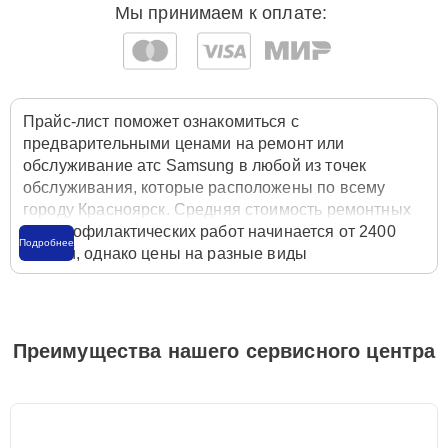
Мы принимаем к оплате:
Прайс-лист поможет ознакомиться с
предварительными ценами на ремонт или
обслуживание атс Samsung в любой из точек
обслуживания, которые расположены по всему
городу Красноярск. Средняя стоимость ремонтных
или профилактических работ начинается от 2400
Подробнее
рублей, однако цены на разные виды
комплектующих могут различаться. Полную
стоимость работ с учётом запчастей или расходных
материалов необходимо уточнять со специалистом
службы заботы о клиентах. Для расчета итоговой
Преимущества нашего сервисного центра
стоимости ремонта атс достаточно позвонить по
телефону горячей линии
+7 (391) 216-91-38
или
оставить заявку на нашем сайте Samsung-Remont-
Center.