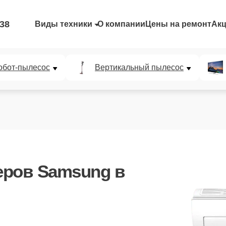
-38
Виды техники
О компании
Цены на ремонт
Ак
обот-пылесос
Вертикальный пылесос
еров Samsung
в