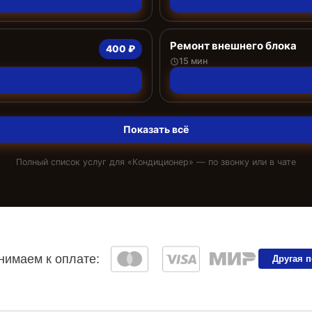
Ремонт внешнего блока
400 ₽
15 мин
Показать всё
Полный список услуг для «
Кондиционер
» — по звонку или в чате
имаем к оплате:
Другая 