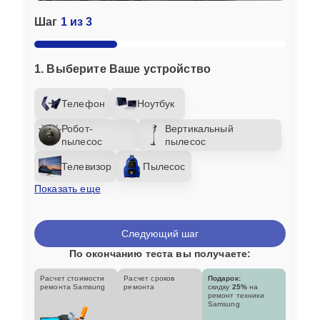
Шаг
1 из 3
1. Выберите Ваше устройство
Телефон
Ноутбук
Робот-
Вертикальный
пылесос
пылесос
Телевизор
Пылесос
Показать еще
Следующий шаг
По окончанию теста вы получаете:
Расчет стоимости
Расчет сроков
Подарок:
ремонта Samsung
ремонта
скидку
25%
на
ремонт техники
Samsung