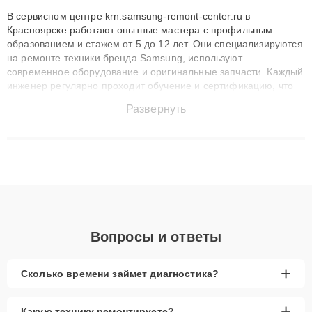
В сервисном центре krn.samsung-remont-center.ru в
Красноярске работают опытные мастера с профильным
образованием и стажем от 5 до 12 лет. Они специализируются
на ремонте техники бренда Samsung, используют
современное оборудование и оригинальные запчасти. Каждый
инженер регулярно проходит обучение и сертификацию, что
позволяет быстро и точноdiagnostikировать поломки и
Развернуть
восстанавливать технику с сохранением гарантии до 3 лет.
Наши мастера решают сложные случаи: от замены матриц и
материнских плат до ремонта после залития и восстановления
данных. Благодаря высокой квалификации и ответственному
подходу клиенты получают быстрый, качественный ремонт и
понятные объяснения по результатам диагностики.
Вопросы и ответы
+
Сколько времени займет диагностика?
+
Какую технику ремонтируете?