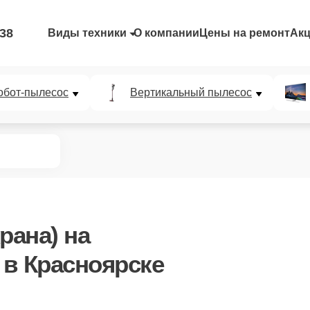
-38
Виды техники
О компании
Цены на ремонт
Ак
обот-пылесос
Вертикальный пылесос
рана)
на
в Красноярске