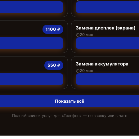
Замена дисплея (экрана)
1100 ₽
20 мин
Замена аккумулятора
550 ₽
20 мин
Показать всё
Полный список услуг для «
Телефон
» — по звонку или в чате