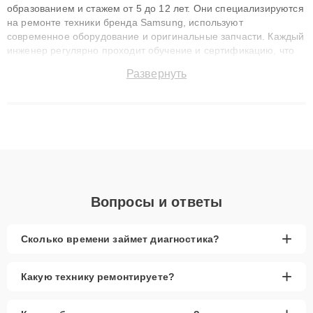
образованием и стажем от 5 до 12 лет. Они специализируются
на ремонте техники бренда Samsung, используют
современное оборудование и оригинальные запчасти. Каждый
инженер регулярно проходит обучение и сертификацию, что
позволяет быстро и точноdiagnostikировать поломки и
Развернуть
восстанавливать технику с сохранением гарантии до 3 лет.
Наши мастера решают сложные случаи: от замены матриц и
материнских плат до ремонта после залития и восстановления
данных. Благодаря высокой квалификации и ответственному
подходу клиенты получают быстрый, качественный ремонт и
понятные объяснения по результатам диагностики.
Вопросы и ответы
+
Сколько времени займет диагностика?
+
Какую технику ремонтируете?